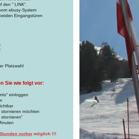
 den " LINK".
n vom ebusy-System
 beiden Eingangstüren
,
:
r Platzwahl
Sie wie folgt vor:
nto" einloggen
en
ichtbar
e stornieren möchten
 stornieren"
Minuten
Stunden vorher
möglich !!!