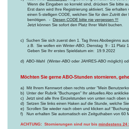
Wenn die Eingaben so korrekt sind, drücken Sie bitte auf
Erst dann wird Ihre Registrierung aktiviert. Sie erhalte
einen 5-stelligen CODE, welchen Sie für den Zutritt der
benötigen. -
Diesen CODE bitte nie vergessen !!!
Jetzt können Sie sofort den Platz Ihrer Wahl buchen.
c) Suchen Sie sich zuerst den 1. Tag Ihres Abobeginns aus
z.B. Sie wollen ein Winter-ABO, Dienstag 9 - 11 Platz 1
Geben Sie Ihr erstes Spieldatum ein: 19.9.2022
d) ABO-Wahl (Winter-ABO oder JAHRES-ABO möglich) ode
Möchten Sie gerne ABO-Stunden stornieren, gehen 
a) Mit Ihrem Kennwort oben rechts unter "Mein Benutzerko
b) Unter der Rubrik "Buchungen" Ihr aktuelles Abo anklick
c) Jetzt sind alle Ihre Einzelstunden von unten nach oben s
d) Setzen Sie links einen Haken auf die Stunde, welche Si
e) Scrollen Sie wieder nach oben und klicken auf "Buchung
f) Nun erhalten Sie automatisch ein Zeitguthaben von 60 
ACHTUNG: Stornierungen sind nur bis
mindestens 24 